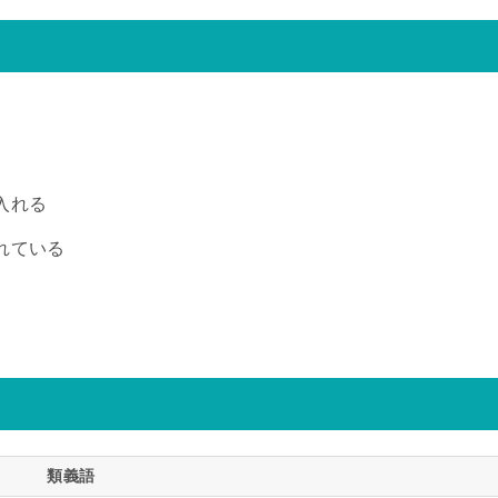
入れる
れている
類義語