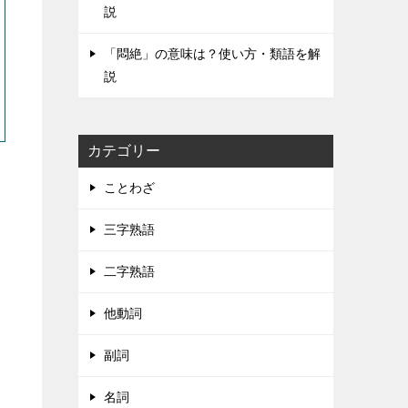
説
「悶絶」の意味は？使い方・類語を解
説
カテゴリー
ことわざ
三字熟語
二字熟語
他動詞
副詞
名詞