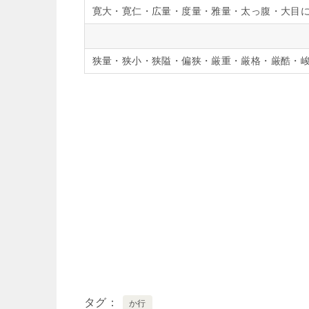
寛大・寛仁・広量・度量・雅量・太っ腹・大目
狭量・狭小・狭隘・偏狭・厳重・厳格・厳酷・
タグ
か行