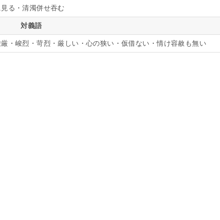
に見る・清濁併せ吞む
対義語
峻厳・峻烈・苛烈・厳しい・心の狭い・仮借ない・情け容赦も無い