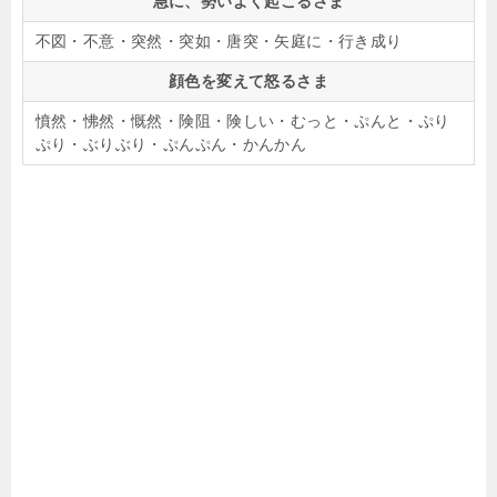
急に、勢いよく起こるさま
不図・不意・突然・突如・唐突・矢庭に・行き成り
顔色を変えて怒るさま
憤然・怫然・慨然・険阻・険しい・むっと・ぷんと・ぷり
ぷり・ぶりぶり・ぷんぷん・かんかん