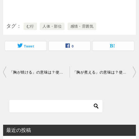
タグ
む行
人体・部位
感情・雰囲気
Tweet
0
投
「胸が焼ける」の意味は？使い方・類語を解説
「胸が煮える」の意味は？使い方・類語を解説
稿
ナ
ビ
ゲ
ー
シ
最近の投稿