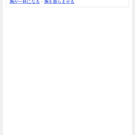
胸が一杯になる
・
胸を膨らませる