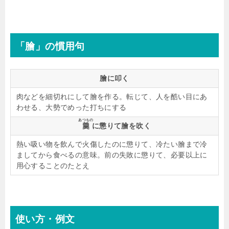
「膾」の慣用句
膾に叩く
肉などを細切れにして膾を作る。転じて、人を酷い目にあ
わせる、大勢でめった打ちにする
あつもの
羹
に懲りて膾を吹く
熱い吸い物を飲んで火傷したのに懲りて、冷たい膾まで冷
ましてから食べるの意味。前の失敗に懲りて、必要以上に
用心することのたとえ
使い方・例文